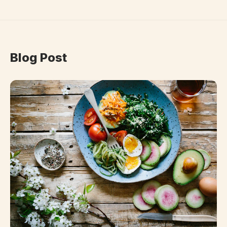
Blog Post