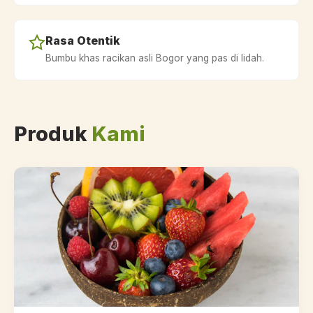
Rasa Otentik
Bumbu khas racikan asli Bogor yang pas di lidah.
Produk
Kami