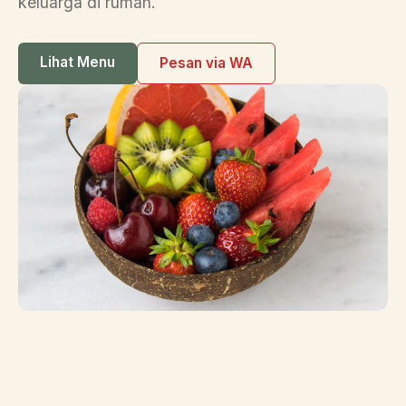
keluarga di rumah.
Lihat Menu
Pesan via WA