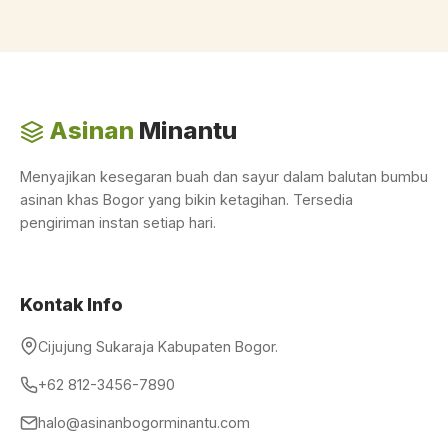
Asinan
Minantu
Menyajikan kesegaran buah dan sayur dalam balutan bumbu
asinan khas Bogor yang bikin ketagihan. Tersedia
pengiriman instan setiap hari.
Kontak Info
Cijujung Sukaraja Kabupaten Bogor.
+62 812-3456-7890
halo@asinanbogorminantu.com